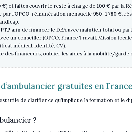
0 €
) et faites couvrir le reste à charge de
100 €
par la R
 par l’
OPCO
, rémunération mensuelle
950–1 780 €
, ré
andicap.
n
PTP
afin de financer le DEA avec maintien total ou par
ec un conseiller (OPCO, France Travail, Mission locale)
ificat médical, identité, CV).
ite des financeurs, oublier les aides à la mobilité/garde
d’ambulancier gratuites en Franc
st utile de clarifier ce qu’implique la formation et le d
bulancier ?