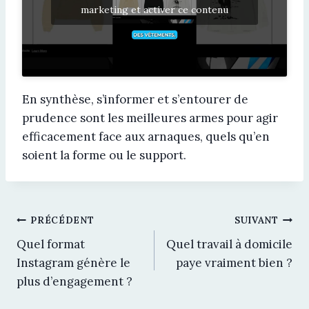
marketing et activer ce contenu
En synthèse, s’informer et s’entourer de
prudence sont les meilleures armes pour agir
efficacement face aux arnaques, quels qu’en
soient la forme ou le support.
Navigation
PRÉCÉDENT
SUIVANT
Quel format
Quel travail à domicile
de
Instagram génère le
paye vraiment bien ?
plus d’engagement ?
l’article