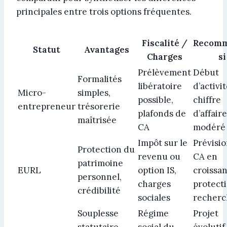
principales entre trois options fréquentes.
Fiscalité /
Recom
Statut
Avantages
Charges
si
Prélèvement
Début
Formalités
libératoire
d’activit
Micro-
simples,
possible,
chiffre
entrepreneur
trésorerie
plafonds de
d’affair
maîtrisée
CA
modéré
Impôt sur le
Prévisi
Protection du
revenu ou
CA en
patrimoine
EURL
option IS,
croissan
personnel,
charges
protect
crédibilité
sociales
recher
Souplesse
Régime
Projet
statutaire,
social du
évolutif,