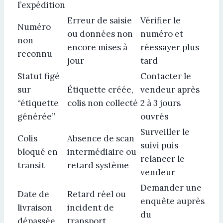
l’expédition
Erreur de saisie
Vérifier le
Numéro
ou données non
numéro et
non
encore mises à
réessayer plus
reconnu
jour
tard
Statut figé
Contacter le
sur
Étiquette créée,
vendeur après
“étiquette
colis non collecté
2 à 3 jours
générée”
ouvrés
Surveiller le
Colis
Absence de scan
suivi puis
bloqué en
intermédiaire ou
relancer le
transit
retard système
vendeur
Demander une
Date de
Retard réel ou
enquête auprès
livraison
incident de
du
dépassée
transport