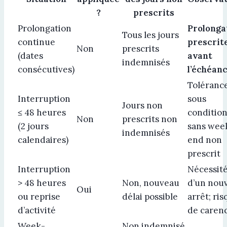
?
prescrits
Prolongation
Prolonga
Tous les jours
continue
prescrit
Non
prescrits
(dates
avant
indemnisés
consécutives)
l’échéan
Toléranc
Interruption
sous
Jours non
≤ 48 heures
condition
Non
prescrits non
(2 jours
sans wee
indemnisés
calendaires)
end non
prescrit
Interruption
Nécessit
> 48 heures
Non, nouveau
d’un nou
Oui
ou reprise
délai possible
arrêt; ri
d’activité
de caren
Week-
Non indemnisé